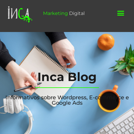
Marketing
Digital
E-comme
Inca Blog
Informativos sobre Wordpress, E-commerce e
Google Ads