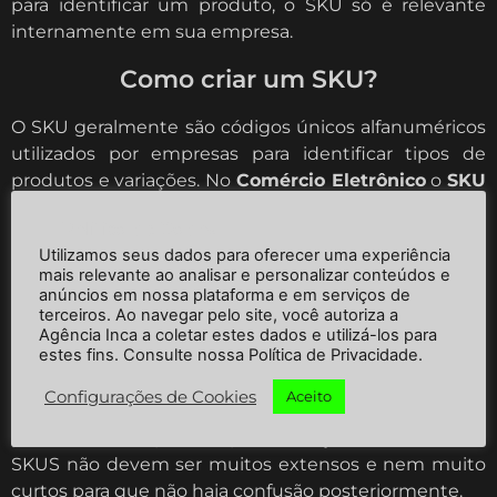
para identificar um produto, o SKU só é relevante
internamente em sua empresa.
Como criar um SKU?
O SKU geralmente são códigos únicos alfanuméricos
utilizados por empresas para identificar tipos de
produtos e variações. No
Comércio Eletrônico
o
SKU
é utilizado para gestão do estoque e para garantir
Política de Dados
que seus produtos sejam enviados posteriormente
Utilizamos seus dados para oferecer uma experiência
de maneira correta.
mais relevante ao analisar e personalizar conteúdos e
anúncios em nossa plataforma e em serviços de
Basicamente, SKU é um número de identificação de
terceiros. Ao navegar pelo site, você autoriza a
um produto que facilita a organização, venda e envio
Agência Inca a coletar estes dados e utilizá-los para
estes fins. Consulte nossa Política de Privacidade.
do produto.
Configurações de Cookies
Aceito
Não há uma regra específica para criação do SKU
porém há boas práticas para a criação do mesmo, os
SKUS não devem ser muitos extensos e nem muito
curtos para que não haja confusão posteriormente.